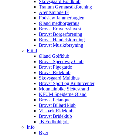
Skovsgaard Boldklub
Tranum Gymnastikforening
Arentsminde IF
Fodslaw Jammerbugten
Øland medborgerhus
Brovst Erhvervsinvest
Brovst Borgerforening
Brovst Handelsforening
Brovst Musikforsyning
Fritid
Øland Golfklub
Brovst Speedway Club
Brovst Pigegarde
Brovst Rideklub
Skovsgaard Multihus
Brovst Sport og Kulturcenter
Mountainbike Slettestrand
KFUM Spejderne Øland
Brovst Petanque
Brovst Billard klub
Vilsbæk Rideklub
Brovst Brideklub
JB Fodboldgolf
Info
Byer