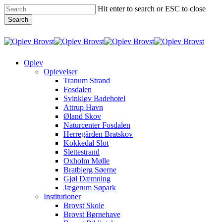
Skip
Hit enter to search or ESC to close
to
Close
Search
main
Menu
content
Close
Search
Menu
Oplev
Oplevelser
Tranum Strand
Fosdalen
Svinkløv Badehotel
Attrup Havn
Øland Skov
Naturcenter Fosdalen
Herregården Bratskov
Kokkedal Slot
Slettestrand
Oxholm Mølle
Bratbjerg Søerne
Gjøl Dæmning
Jægerum Søpark
Institutioner
Brovst Skole
Brovst Børnehave