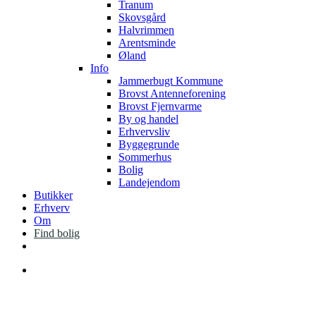
Tranum
Skovsgård
Halvrimmen
Arentsminde
Øland
Info
Jammerbugt Kommune
Brovst Antenneforening
Brovst Fjernvarme
By og handel
Erhvervsliv
Byggegrunde
Sommerhus
Bolig
Landejendom
Butikker
Erhverv
Om
Find bolig
facebook
instagram
Menu