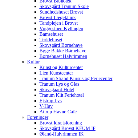
Brovst Bibliotek
Skovsgård Tranum Skole
Sundhedshuset Brovst
Brovst Lægeklinik
Tandplejen i Brovst
Vuggestuen Kyllingen
Bamsehuset
Troldehuset
Skovsgård Børnehave
Bøge Bakke Børnehave
Børnehuset Halvrimmen
Kultur
Kunst og Kulturcenter
Lien Kunstcenter
Tranum Strand Kursus og Feriecenter
Tranum Lys og Glas
Skovsgaard Hotel
Tranum Klit Feriehotel
Ejstrup Lys
V-Hav
Attrup Havne Cafe
Foreninger
Brovst Idrætsforening
Skovsgård Brovst KFUM IF
Øland-Halvrimmen IK