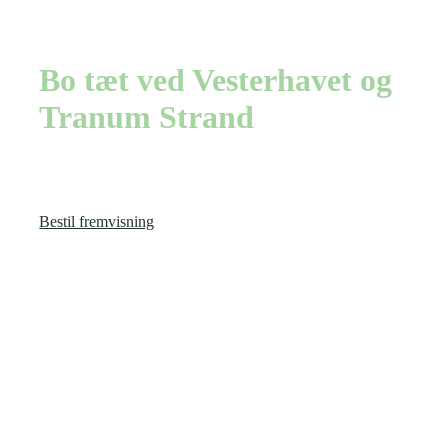
mellem hav og fjord
Bo tæt ved Vesterhavet og
Tranum Strand
261 kvm. totalt moderniseret og helt speciel bolig - som igennem
de senere år er moderniseret for langt over kr. 1 mio.
Bestil fremvisning