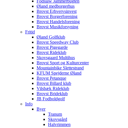
Fodslaw Jammerbugten
Øland medborgerhus
Brovst Erhvervsinvest
Brovst Borgerforening
Brovst Handelsforening
Brovst Musikforsyning
Fritid
Øland Golfklub
Brovst Speedway Club
Brovst Pigegarde
Brovst Rideklub
Skovsgaard Multihus
Brovst Sport og Kulturcenter
Mountainbike Slettestrand
KFUM Spejderne Øland
Brovst Petanque
Brovst Billard klub
Vilsbæk Rideklub
Brovst Brideklub
JB Fodboldgolf
Info
Byer
Tranum
Skovsgård
Halvrimmen