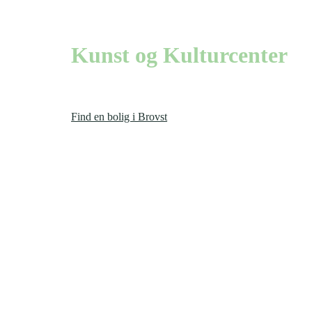
mellem hav og fjord
Kunst og Kulturcenter
300 meter fra skønne Tranum Strand finder du det velbesøgte
Find en bolig i Brovst