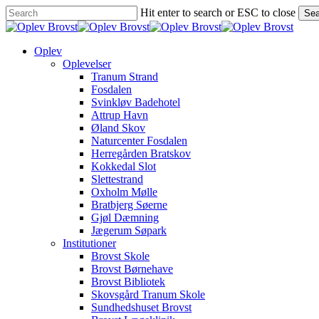
Skip
Hit enter to search or ESC to close
Sea
to
Close
main
Search
content
Menu
Oplev
Oplevelser
Tranum Strand
Fosdalen
Svinkløv Badehotel
Attrup Havn
Øland Skov
Naturcenter Fosdalen
Herregården Bratskov
Kokkedal Slot
Slettestrand
Oxholm Mølle
Bratbjerg Søerne
Gjøl Dæmning
Jægerum Søpark
Institutioner
Brovst Skole
Brovst Børnehave
Brovst Bibliotek
Skovsgård Tranum Skole
Sundhedshuset Brovst