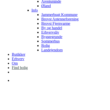
Arentsminde
Øland
Info
Jammerbugt Kommune
Brovst Antenneforening
Brovst Fjernvarme
By og handel
Erhvervsliv
Byggegrunde
Sommerhus
Bolig
Landejendom
Butikker
Erhverv
Om
Find bolig
facebook
instagram
Menu