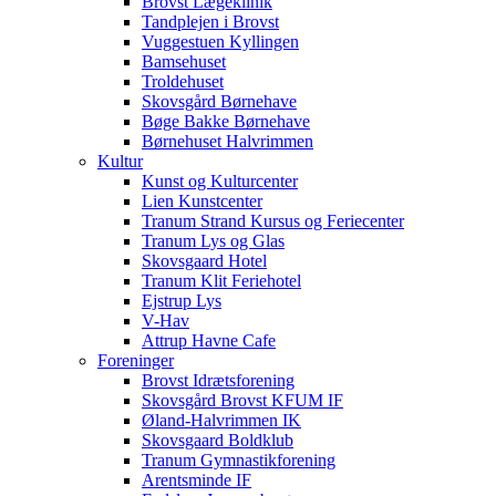
Brovst Lægeklinik
Tandplejen i Brovst
Vuggestuen Kyllingen
Bamsehuset
Troldehuset
Skovsgård Børnehave
Bøge Bakke Børnehave
Børnehuset Halvrimmen
Kultur
Kunst og Kulturcenter
Lien Kunstcenter
Tranum Strand Kursus og Feriecenter
Tranum Lys og Glas
Skovsgaard Hotel
Tranum Klit Feriehotel
Ejstrup Lys
V-Hav
Attrup Havne Cafe
Foreninger
Brovst Idrætsforening
Skovsgård Brovst KFUM IF
Øland-Halvrimmen IK
Skovsgaard Boldklub
Tranum Gymnastikforening
Arentsminde IF