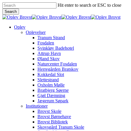
Skip
Hit enter to search or ESC to close
to
Search
main
Close
content
Search
Menu
Oplev
Oplevelser
Tranum Strand
Fosdalen
Svinkløv Badehotel
Attrup Havn
Øland Skov
Naturcenter Fosdalen
Herregården Bratskov
Kokkedal Slot
Slettestrand
Oxholm Mølle
Bratbjerg Søerne
Gjøl Dæmning
Jægerum Søpark
Institutioner
Brovst Skole
Brovst Børnehave
Brovst Bibliotek
Skovsgård Tranum Skole