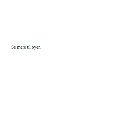
En hyggelig landsby med fællesskab og naturskønne omgivelser,
Halvrimmen
Start med at vudforske det hele i Halvrimmen ved 9460 Brovst.
Se mere til byen