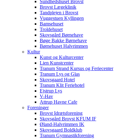
Sundhedshuset Brovst
Brovst Lægeklinik
Tandplejen i Brovst
Vuggestuen Kyllingen
Bamsehuset
Troldehuset
Skovsgård Børnehave
Bøge Bakke Børnehave
Børnehuset Halvrimmen
Kultur
Kunst og Kulturcenter
Lien Kunstcenter
Tranum Strand Kursus og Feriecenter
Tranum Lys og Glas
Skovsgaard Hotel
Tranum Klit Feriehotel
Ejstrup Lys
V-Hav
Attrup Havne Cafe
Foreninger
Brovst Idrætsforening
Skovsgård Brovst KFUM IF
Øland-Halvrimmen IK
Skovsgaard Boldklub
Tranum Gymnastikforening