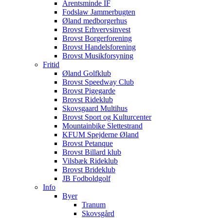
Arentsminde IF
Fodslaw Jammerbugten
Øland medborgerhus
Brovst Erhvervsinvest
Brovst Borgerforening
Brovst Handelsforening
Brovst Musikforsyning
Fritid
Øland Golfklub
Brovst Speedway Club
Brovst Pigegarde
Brovst Rideklub
Skovsgaard Multihus
Brovst Sport og Kulturcenter
Mountainbike Slettestrand
KFUM Spejderne Øland
Brovst Petanque
Brovst Billard klub
Vilsbæk Rideklub
Brovst Brideklub
JB Fodboldgolf
Info
Byer
Tranum
Skovsgård