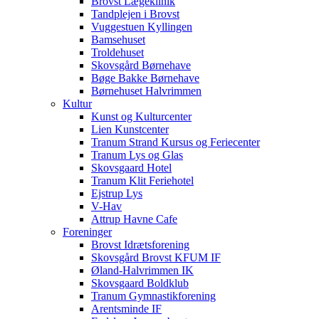
Brovst Lægeklinik
Tandplejen i Brovst
Vuggestuen Kyllingen
Bamsehuset
Troldehuset
Skovsgård Børnehave
Bøge Bakke Børnehave
Børnehuset Halvrimmen
Kultur
Kunst og Kulturcenter
Lien Kunstcenter
Tranum Strand Kursus og Feriecenter
Tranum Lys og Glas
Skovsgaard Hotel
Tranum Klit Feriehotel
Ejstrup Lys
V-Hav
Attrup Havne Cafe
Foreninger
Brovst Idrætsforening
Skovsgård Brovst KFUM IF
Øland-Halvrimmen IK
Skovsgaard Boldklub
Tranum Gymnastikforening
Arentsminde IF