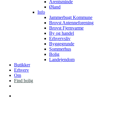
Arentsminde
Øland
Info
Jammerbugt Kommune
Brovst Antenneforening
Brovst Fjernvarme
By og handel
Erhvervsliv
Byggegrunde
Sommerhus
Bolig
Landejendom
Butikker
Erhverv
Om
Find bolig
facebook
instagram
Menu