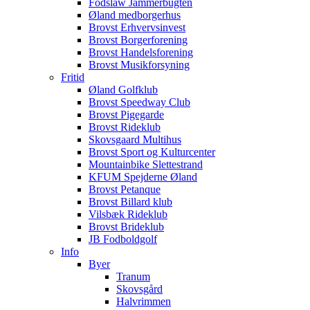
Fodslaw Jammerbugten
Øland medborgerhus
Brovst Erhvervsinvest
Brovst Borgerforening
Brovst Handelsforening
Brovst Musikforsyning
Fritid
Øland Golfklub
Brovst Speedway Club
Brovst Pigegarde
Brovst Rideklub
Skovsgaard Multihus
Brovst Sport og Kulturcenter
Mountainbike Slettestrand
KFUM Spejderne Øland
Brovst Petanque
Brovst Billard klub
Vilsbæk Rideklub
Brovst Brideklub
JB Fodboldgolf
Info
Byer
Tranum
Skovsgård
Halvrimmen