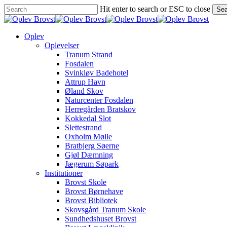
Skip
Hit enter to search or ESC to close
Sea
to
Close
main
Search
content
Menu
Oplev
Oplevelser
Tranum Strand
Fosdalen
Svinkløv Badehotel
Attrup Havn
Øland Skov
Naturcenter Fosdalen
Herregården Bratskov
Kokkedal Slot
Slettestrand
Oxholm Mølle
Bratbjerg Søerne
Gjøl Dæmning
Jægerum Søpark
Institutioner
Brovst Skole
Brovst Børnehave
Brovst Bibliotek
Skovsgård Tranum Skole
Sundhedshuset Brovst