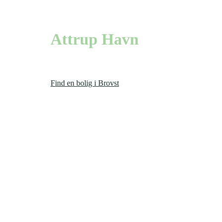
mellem hav og fjord
Attrup Havn
Attrup Havn er en af de hyggeligste lystbådehavne ved Limfj
Find en bolig i Brovst