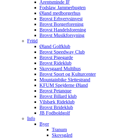
Arentsminde IF
Fodslaw Jammerbugten
Øland medborgerhus
Brovst Erhvervsinvest
Brovst Borgerforening
Brovst Handelsforening
Brovst Musikforsyning
Fritid
Øland Golfklub
Brovst Speedway Club
Brovst Pigegarde
Brovst Rideklub
Skovsgaard Multihus
Brovst Sport og Kulturcenter
Mountainbike Slettestrand
KFUM Spejderne Øland
Brovst Petanque
Brovst Billard klub
Vilsbæk Rideklub
Brovst Brideklub
JB Fodboldgolf
Info
Byer
Tranum
Skovsgård