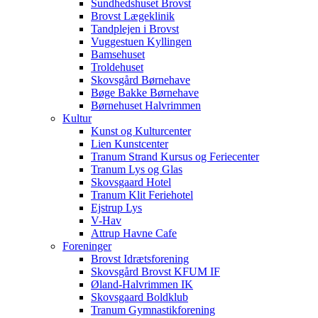
Sundhedshuset Brovst
Brovst Lægeklinik
Tandplejen i Brovst
Vuggestuen Kyllingen
Bamsehuset
Troldehuset
Skovsgård Børnehave
Bøge Bakke Børnehave
Børnehuset Halvrimmen
Kultur
Kunst og Kulturcenter
Lien Kunstcenter
Tranum Strand Kursus og Feriecenter
Tranum Lys og Glas
Skovsgaard Hotel
Tranum Klit Feriehotel
Ejstrup Lys
V-Hav
Attrup Havne Cafe
Foreninger
Brovst Idrætsforening
Skovsgård Brovst KFUM IF
Øland-Halvrimmen IK
Skovsgaard Boldklub
Tranum Gymnastikforening