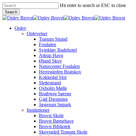
Skip
Hit enter to search or ESC to close
to
Search
main
Close
content
Search
Menu
Oplev
Oplevelser
Tranum Strand
Fosdalen
Svinkløv Badehotel
Attrup Havn
Øland Skov
Naturcenter Fosdalen
Herregården Bratskov
Kokkedal Slot
Slettestrand
Oxholm Mølle
Bratbjerg Søerne
Gjøl Dæmning
Jægerum Søpark
Institutioner
Brovst Skole
Brovst Børnehave
Brovst Bibliotek
Skovsgård Tranum Skole