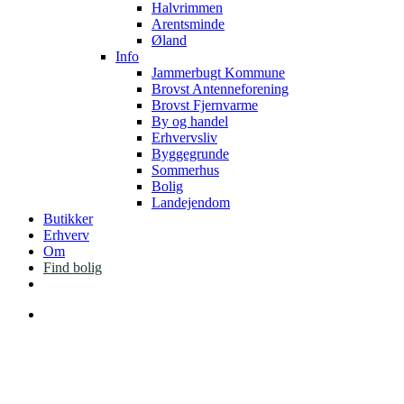
Halvrimmen
Arentsminde
Øland
Info
Jammerbugt Kommune
Brovst Antenneforening
Brovst Fjernvarme
By og handel
Erhvervsliv
Byggegrunde
Sommerhus
Bolig
Landejendom
Butikker
Erhverv
Om
Find bolig
facebook
instagram
Menu
mellem hav og fjord