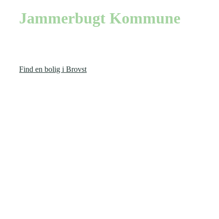
Jammerbugt Kommune
Jammerbugt Kommune er et attraktivt sted at bosætte sig – for
her er du som borger i nærheden af alt det, som du har brug for.
Find en bolig i Brovst