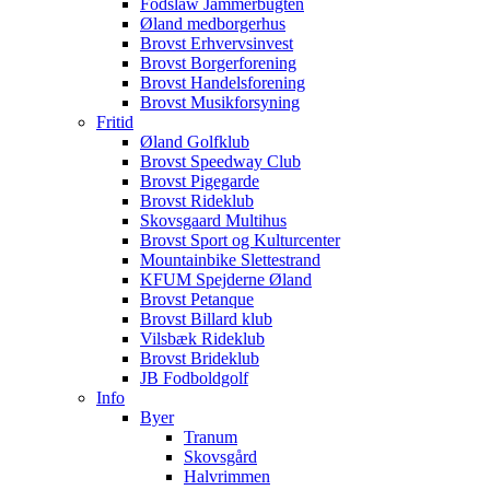
Fodslaw Jammerbugten
Øland medborgerhus
Brovst Erhvervsinvest
Brovst Borgerforening
Brovst Handelsforening
Brovst Musikforsyning
Fritid
Øland Golfklub
Brovst Speedway Club
Brovst Pigegarde
Brovst Rideklub
Skovsgaard Multihus
Brovst Sport og Kulturcenter
Mountainbike Slettestrand
KFUM Spejderne Øland
Brovst Petanque
Brovst Billard klub
Vilsbæk Rideklub
Brovst Brideklub
JB Fodboldgolf
Info
Byer
Tranum
Skovsgård
Halvrimmen