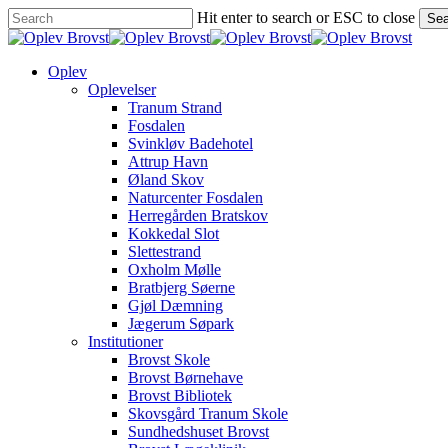
Skip
Hit enter to search or ESC to close
Sea
to
Close
main
Search
content
Menu
Oplev
Oplevelser
Tranum Strand
Fosdalen
Svinkløv Badehotel
Attrup Havn
Øland Skov
Naturcenter Fosdalen
Herregården Bratskov
Kokkedal Slot
Slettestrand
Oxholm Mølle
Bratbjerg Søerne
Gjøl Dæmning
Jægerum Søpark
Institutioner
Brovst Skole
Brovst Børnehave
Brovst Bibliotek
Skovsgård Tranum Skole
Sundhedshuset Brovst