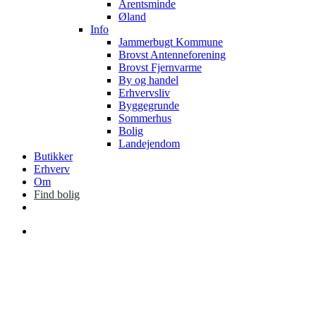
Arentsminde
Øland
Info
Jammerbugt Kommune
Brovst Antenneforening
Brovst Fjernvarme
By og handel
Erhvervsliv
Byggegrunde
Sommerhus
Bolig
Landejendom
Butikker
Erhverv
Om
Find bolig
facebook
instagram
Menu