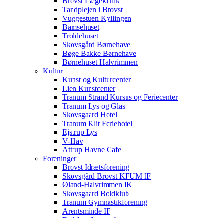
Brovst Lægeklinik
Tandplejen i Brovst
Vuggestuen Kyllingen
Bamsehuset
Troldehuset
Skovsgård Børnehave
Bøge Bakke Børnehave
Børnehuset Halvrimmen
Kultur
Kunst og Kulturcenter
Lien Kunstcenter
Tranum Strand Kursus og Feriecenter
Tranum Lys og Glas
Skovsgaard Hotel
Tranum Klit Feriehotel
Ejstrup Lys
V-Hav
Attrup Havne Cafe
Foreninger
Brovst Idrætsforening
Skovsgård Brovst KFUM IF
Øland-Halvrimmen IK
Skovsgaard Boldklub
Tranum Gymnastikforening
Arentsminde IF