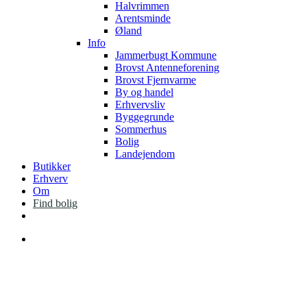
Halvrimmen
Arentsminde
Øland
Info
Jammerbugt Kommune
Brovst Antenneforening
Brovst Fjernvarme
By og handel
Erhvervsliv
Byggegrunde
Sommerhus
Bolig
Landejendom
Butikker
Erhverv
Om
Find bolig
facebook
instagram
Menu
mellem hav og fjord