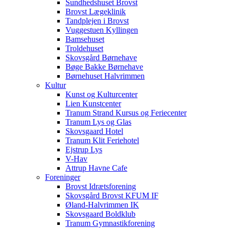
Sundhedshuset Brovst
Brovst Lægeklinik
Tandplejen i Brovst
Vuggestuen Kyllingen
Bamsehuset
Troldehuset
Skovsgård Børnehave
Bøge Bakke Børnehave
Børnehuset Halvrimmen
Kultur
Kunst og Kulturcenter
Lien Kunstcenter
Tranum Strand Kursus og Feriecenter
Tranum Lys og Glas
Skovsgaard Hotel
Tranum Klit Feriehotel
Ejstrup Lys
V-Hav
Attrup Havne Cafe
Foreninger
Brovst Idrætsforening
Skovsgård Brovst KFUM IF
Øland-Halvrimmen IK
Skovsgaard Boldklub
Tranum Gymnastikforening