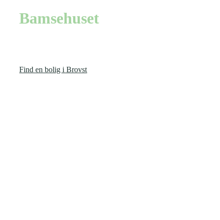
Bamsehuset
Bamsehuset er en privat vuggestue, som henvender sig til børn i
alderen 0-3 år. Bamsehuset er placeret på Kastanievej i Brovst.
Find en bolig i Brovst