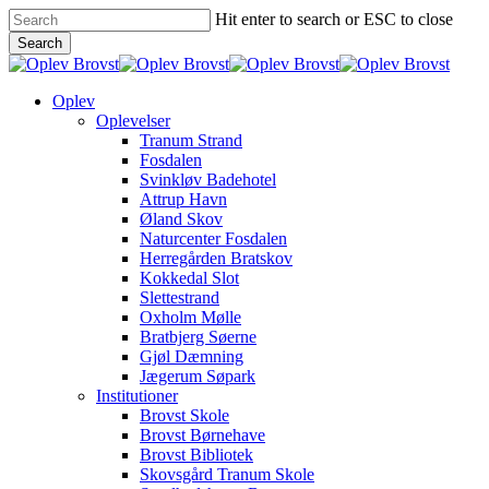
Skip
Hit enter to search or ESC to close
to
Search
main
Close
content
Search
Menu
Oplev
Oplevelser
Tranum Strand
Fosdalen
Svinkløv Badehotel
Attrup Havn
Øland Skov
Naturcenter Fosdalen
Herregården Bratskov
Kokkedal Slot
Slettestrand
Oxholm Mølle
Bratbjerg Søerne
Gjøl Dæmning
Jægerum Søpark
Institutioner
Brovst Skole
Brovst Børnehave
Brovst Bibliotek
Skovsgård Tranum Skole