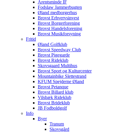
Arentsminde IF
Fodslaw Jammerbugten
Øland medborgerhus
Brovst Erhvervsinvest
Brovst Borgerforening
Brovst Handelsforening
Brovst Musikforsyning
Fritid
Øland Golfklub
Brovst Speedway Club
Brovst Pigegarde
Brovst Rideklub
Skovsgaard Multihus
Brovst Sport og Kulturcenter
Mountainbike Slettestrand
KFUM Spejderne Øland
Brovst Petanque
Brovst Billard klub
Vilsbæk Rideklub
Brovst Brideklub
JB Fodboldgolf
Info
Byer
Tranum
Skovsgård