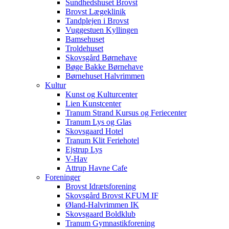
Sundhedshuset Brovst
Brovst Lægeklinik
Tandplejen i Brovst
Vuggestuen Kyllingen
Bamsehuset
Troldehuset
Skovsgård Børnehave
Bøge Bakke Børnehave
Børnehuset Halvrimmen
Kultur
Kunst og Kulturcenter
Lien Kunstcenter
Tranum Strand Kursus og Feriecenter
Tranum Lys og Glas
Skovsgaard Hotel
Tranum Klit Feriehotel
Ejstrup Lys
V-Hav
Attrup Havne Cafe
Foreninger
Brovst Idrætsforening
Skovsgård Brovst KFUM IF
Øland-Halvrimmen IK
Skovsgaard Boldklub
Tranum Gymnastikforening