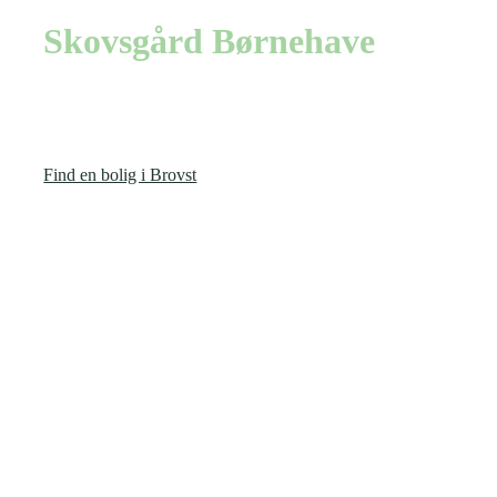
Skovsgård Børnehave
Skovsgård Børnehave er placeret i Skovsgård få kilometer fra
Brovst, og her har dit barn rig mulighed for at få en god hverdag
sammen med andre børn.
Find en bolig i Brovst