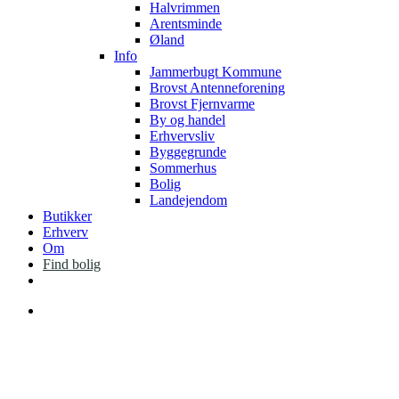
Halvrimmen
Arentsminde
Øland
Info
Jammerbugt Kommune
Brovst Antenneforening
Brovst Fjernvarme
By og handel
Erhvervsliv
Byggegrunde
Sommerhus
Bolig
Landejendom
Butikker
Erhverv
Om
Find bolig
facebook
instagram
Menu
mellem hav og fjord