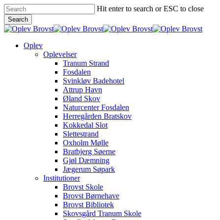
Skip
Hit enter to search or ESC to close
to
Close
Search
main
Close
Menu
content
Search
Menu
Oplev
Oplevelser
Tranum Strand
Fosdalen
Svinkløv Badehotel
Attrup Havn
Øland Skov
Naturcenter Fosdalen
Herregården Bratskov
Kokkedal Slot
Slettestrand
Oxholm Mølle
Bratbjerg Søerne
Gjøl Dæmning
Jægerum Søpark
Institutioner
Brovst Skole
Brovst Børnehave
Brovst Bibliotek
Skovsgård Tranum Skole