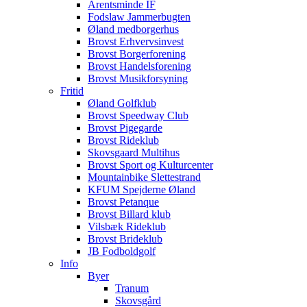
Arentsminde IF
Fodslaw Jammerbugten
Øland medborgerhus
Brovst Erhvervsinvest
Brovst Borgerforening
Brovst Handelsforening
Brovst Musikforsyning
Fritid
Øland Golfklub
Brovst Speedway Club
Brovst Pigegarde
Brovst Rideklub
Skovsgaard Multihus
Brovst Sport og Kulturcenter
Mountainbike Slettestrand
KFUM Spejderne Øland
Brovst Petanque
Brovst Billard klub
Vilsbæk Rideklub
Brovst Brideklub
JB Fodboldgolf
Info
Byer
Tranum
Skovsgård